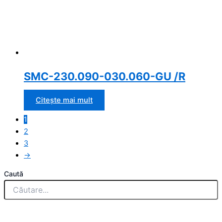
SMC-230.090-030.060-GU /R
Citește mai mult
1
2
3
→
Caută