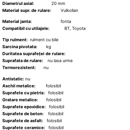
Diametrul axial:
20 mm
Material
supr. de
rulare:
Vulkollan
Material
janta:
fonta
Compatibil cu utilajele:
BT, Toyota
Tip
rulment:
rulment cu bile
Sarcina pivotata:
kg
Duritatea
suprafeței
de
rulare:
Suprafata de rulare:
nu lasa urme
Termorezistent:
nu
Antistatic:
nu
Aschii metalice:
folosibil
Suprafete cu pietris:
folosibil
Gratare metalice:
folosibil
Suprafete epoxidice:
folosibil
Suprafete de beton:
folosibil
Suprafete de asfalt:
folosibil
Suprafete
ceramice:
folosibil