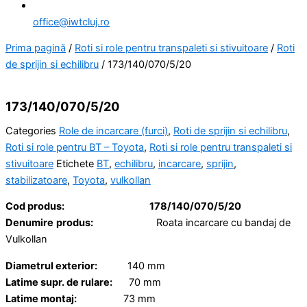
office@iwtcluj.ro
Prima pagină
/
Roti si role pentru transpaleti si stivuitoare
/
Roti
de sprijin si echilibru
/ 173/140/070/5/20
173/140/070/5/20
Categories
Role de incarcare (furci)
,
Roti de sprijin si echilibru
,
Roti si role pentru BT – Toyota
,
Roti si role pentru transpaleti si
stivuitoare
Etichete
BT
,
echilibru
,
incarcare
,
sprijin
,
stabilizatoare
,
Toyota
,
vulkollan
Cod produs:
178/140/070/5/20
Denumire
produs:
Roata incarcare cu bandaj de
Vulkollan
Diametrul exterior:
140 mm
Latime supr. de rulare:
70 mm
Latime montaj:
73 mm