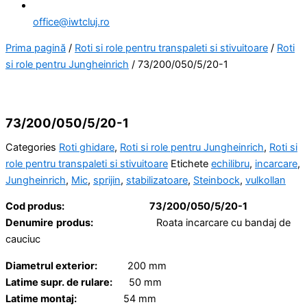
office@iwtcluj.ro
Prima pagină
/
Roti si role pentru transpaleti si stivuitoare
/
Roti
si role pentru Jungheinrich
/ 73/200/050/5/20-1
73/200/050/5/20-1
Categories
Roti ghidare
,
Roti si role pentru Jungheinrich
,
Roti si
role pentru transpaleti si stivuitoare
Etichete
echilibru
,
incarcare
,
Jungheinrich
,
Mic
,
sprijin
,
stabilizatoare
,
Steinbock
,
vulkollan
Cod produs:
73/200/050/5/20-1
Denumire
produs:
Roata incarcare cu bandaj de
cauciuc
Diametrul exterior:
200 mm
Latime supr. de rulare:
50 mm
Latime montaj:
54 mm