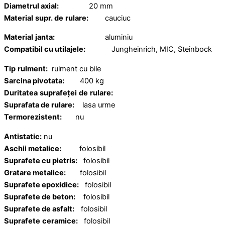
Diametrul axial:
20 mm
Material
supr. de
rulare:
cauciuc
Material
janta:
aluminiu
Compatibil cu utilajele:
Jungheinrich, MIC, Steinbock
Tip
rulment:
rulment cu bile
Sarcina pivotata:
400 kg
Duritatea
suprafeței
de
rulare:
Suprafata de rulare:
lasa urme
Termorezistent:
nu
Antistatic:
nu
Aschii metalice:
folosibil
Suprafete cu pietris:
folosibil
Gratare metalice:
folosibil
Suprafete epoxidice:
folosibil
Suprafete de beton:
folosibil
Suprafete de asfalt:
folosibil
Suprafete
ceramice:
folosibil