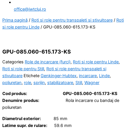
office@iwtcluj.ro
Prima pagină
/
Roti si role pentru transpaleti si stivuitoare
/
Roti
si role pentru Linde
/ GPU-085.060-615.173-KS
GPU-085.060-615.173-KS
Categories
Role de incarcare (furci)
,
Roti si role pentru Linde
,
Roti si role pentru Still
,
Roti si role pentru transpaleti si
stivuitoare
Etichete
Genkinger-Hubtex
,
incarcare
,
Linde
,
poliuretan
,
role
,
sprijin
,
stabilizatoare
,
Still
,
Wagner
Cod produs:
GPU-085.060-615.173-KS
Denumire
produs:
Rola incarcare cu bandaj de
poliuretan
Diametrul exterior:
85 mm
Latime supr. de rulare:
59.6 mm