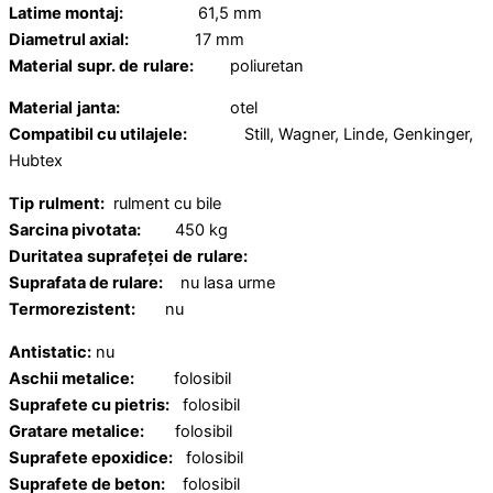
Latime montaj:
61,5 mm
Diametrul axial:
17 mm
Material
supr. de
rulare:
poliuretan
Material
janta:
otel
Compatibil cu utilajele:
Still, Wagner, Linde, Genkinger,
Hubtex
Tip
rulment:
rulment cu bile
Sarcina pivotata:
450 kg
Duritatea
suprafeței
de
rulare:
Suprafata de rulare:
nu lasa urme
Termorezistent:
nu
Antistatic:
nu
Aschii metalice:
folosibil
Suprafete cu pietris:
folosibil
Gratare metalice:
folosibil
Suprafete epoxidice:
folosibil
Suprafete de beton:
folosibil