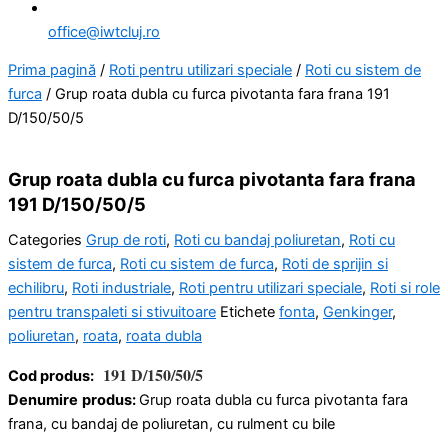
office@iwtcluj.ro
Prima pagină
/
Roti pentru utilizari speciale
/
Roti cu sistem de
furca
/ Grup roata dubla cu furca pivotanta fara frana 191
D/150/50/5
Grup roata dubla cu furca pivotanta fara frana
191 D/150/50/5
Categories
Grup de roti
,
Roti cu bandaj poliuretan
,
Roti cu
sistem de furca
,
Roti cu sistem de furca
,
Roti de sprijin si
echilibru
,
Roti industriale
,
Roti pentru utilizari speciale
,
Roti si role
pentru transpaleti si stivuitoare
Etichete
fonta
,
Genkinger
,
poliuretan
,
roata
,
roata dubla
191 D/150/50/5
Cod produs:
Denumire
produs:
Grup roata dubla cu furca pivotanta fara
frana, cu bandaj de poliuretan, cu rulment cu bile