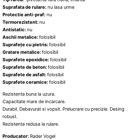
Suprafata de rulare:
nu lasa urme
Protectie anti-praf:
nu
Termorezistent:
nu
Antistatic:
nu
Aschii
metalice:
folosibil
Suprafețe
cu
pietris:
folosibil
Gratare
metalice:
folosibil
Suprafete
epoxidice:
folosibil
Suprafete
de
beton:
folosibil
Suprafete
de
asfalt:
folosibil
Suprafete
ceramice:
folosibil
Rezistenta buna la uzura.
Capacitate mare de incarcare.
Durabil. Debavurat si vopsit. Prelucrare cu precizie. Desing
robust.
Rezistenta redusa la rulare.
Producator:
Rader Vogel