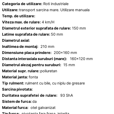
Categoria
de
utilizare:
Roti industriale
Utilizare:
transport sarcina mare. Utilizare manuala
Temp. de utilizare:
Viteza max. de rulare:
4 km/H
Diametrul exterior suprafata de rulare:
150 mm
Latime suprafata de rulare:
50 mm
Diametrul axial:
Inaltimea de montaj:
210 mm
Dimensiune placa prindere:
200×160 mm
Distanta interaxiala suruburi (mare):
160×120 mm
Diametrul alezaj pentru suruburi:
15 mm
Material
supr.
rulare:
poliuretan
Material
janta:
fonta
Tip
rulment:
rulment cu bile, cu niplu de gresare
Sarcina pivotata:
Duritatea
suprafetei
de
rulare:
93 ShA
Sistem de furca:
da
Material furca:
otel galvanizat
Tip furca:
pivotanta fara frana, intarita