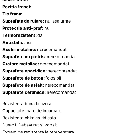
Pozitia franei:
Tip frana:
Suprafata de rulare:
nu lasa urme
Protectie anti-praf:
nu
Termorezistent:
da
Antistatic:
nu
Aschii
metalice:
nerecomandat
Suprafețe
cu
pietris:
nerecomandat
Gratare
metalice:
nerecomandat
Suprafete
epoxidice:
nerecomandat
Suprafete
de
beton:
folosibil
Suprafete
de
asfalt:
nerecomandat
Suprafete
ceramice:
nerecomandat
Rezistenta buna la uzura.
Capacitate mare de incarcare.
Rezistenta chimica ridicata.
Durabil. Debavurat si vopsit.
Extrem de rezistenta la temperatura.