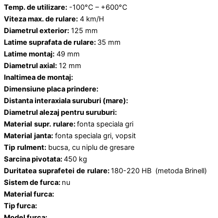
Temp. de utilizare:
-100°C – +600°C
Viteza max. de rulare:
4 km/H
Diametrul exterior:
125 mm
Latime suprafata de rulare:
35 mm
Latime montaj:
49 mm
Diametrul axial:
12 mm
Inaltimea de montaj:
Dimensiune placa prindere:
Distanta interaxiala suruburi (mare):
Diametrul alezaj pentru suruburi:
Material
supr.
rulare:
fonta speciala gri
Material
janta:
fonta speciala gri, vopsit
Tip
rulment:
bucsa, cu niplu de gresare
Sarcina pivotata:
450 kg
Duritatea
suprafetei
de
rulare:
180-220 HB (metoda Brinell)
Sistem de furca:
nu
Material furca:
Tip furca:
Model furca: