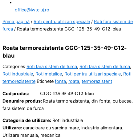
office@iwtcluj.ro
Prima pagină
/
Roti pentru utilizari speciale
/
Roti fara sistem de
furca
/ Roata termorezistenta GGG-125-35-49-G12-blau
Roata termorezistenta GGG-125-35-49-G12-
blau
Categories
Roti fara sistem de furca
,
Roti fara sistem de furca
,
Roti industriale
,
Roti metalice
,
Roti pentru utilizari speciale
,
Roti
termorezistente
Etichete
fonta
,
roata
,
termorezistent
GGG-125-35-49-G12-blau
Cod produs:
Denumire
produs:
Roata termorezistenta, din fonta, cu bucsa,
fara sistem de furca
Categoria
de
utilizare:
Roti industriale
Utilizare:
carucioare cu sarcina mare, industria alimentara.
Utilizare manuala, mecanica