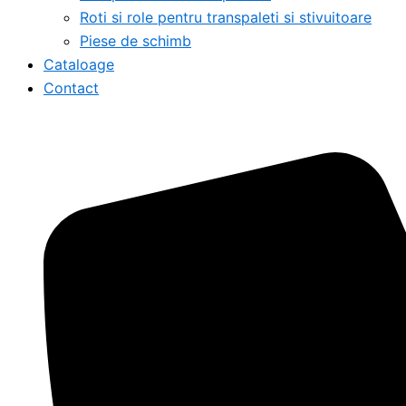
Roti si role pentru transpaleti si stivuitoare
Piese de schimb
Cataloage
Contact