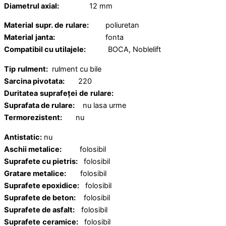
Diametrul axial:
12 mm
Material
supr. de
rulare:
poliuretan
Material
janta:
fonta
Compatibil cu utilajele:
BOCA, Noblelift
Tip
rulment:
rulment cu bile
Sarcina pivotata:
220
Duritatea
suprafeței
de
rulare:
Suprafata de rulare:
nu lasa urme
Termorezistent:
nu
Antistatic:
nu
Aschii metalice:
folosibil
Suprafete cu pietris:
folosibil
Gratare metalice:
folosibil
Suprafete epoxidice:
folosibil
Suprafete de beton:
folosibil
Suprafete de asfalt:
folosibil
Suprafete
ceramice:
folosibil