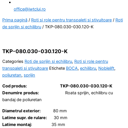
office@iwtcluj.ro
Prima pagină
/
Roti si role pentru transpaleti si stivuitoare
/
Roti
de sprijin si echilibru
/ TKP-080.030-030.120-K
TKP-080.030-030.120-K
Categories
Roti de sprijin si echilibru
,
Roti si role pentru
transpaleti si stivuitoare
Etichete
BOCA
,
echilibru
,
Noblelift
,
poliuretan
,
sprijin
Cod produs:
TKP-080.030-030.120-K
Denumire
produs:
Roata sprijin, echilibru cu
bandaj de poliuretan
Diametrul exterior:
80 mm
Latime supr. de rulare:
30 mm
Latime montaj:
35 mm